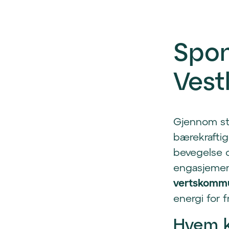
Spon
Vest
Gjennom støt
bærekraftige
bevegelse o
engasjemen
vertskommu
energi for 
Hvem k