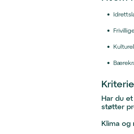
Idretts
Frivilli
Kulture
Bærekra
Kriteri
Har du et
støtter p
Klima og 