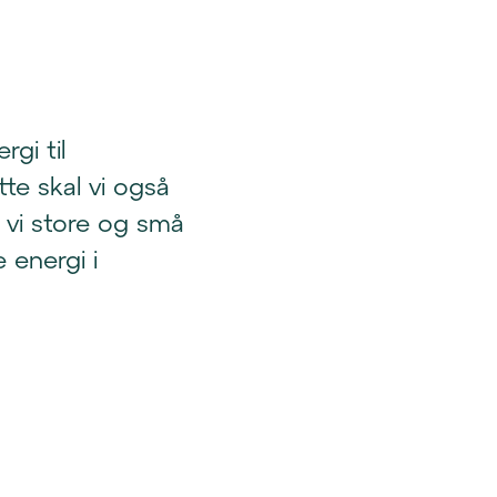
rgi til
te skal vi også
r vi store og små
 energi i