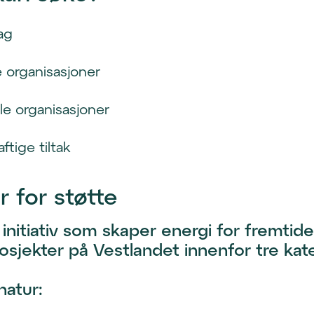
lag
ge organisasjoner
lle organisasjoner
ftige tiltak
er for støtte
 initiativ som skaper energi for fremtide
rosjekter på Vestlandet innenfor tre kate
natur: