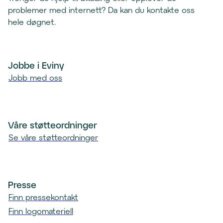
l
k
problemer med internett? Da kan du kontakte oss
e
l
hele døgnet.
f
i
o
e
n
n
k
Jobbe i Eviny
t
l
Jobb med oss
)
i
e
n
t
Våre støtteordninger
)
Se våre støtteordninger
Presse
Finn pressekontakt
Finn logomateriell