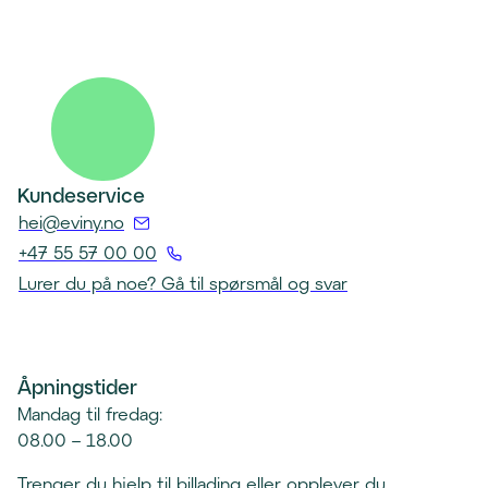
Kundeservice
(
hei@eviny.no
Å
+47 55 57 00 00
p
(
Lurer du på noe? Gå til spørsmål og svar
n
Å
e
p
r
n
e
Åpningstider
e
p
r
Mandag til fredag:
o
t
08.00 – 18.00
s
e
t
Trenger du hjelp til billading eller opplever du