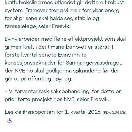
kraftutveksling med utlandet gir dette eit robust
system. Framover treng vi meir fornybar energi
for at prisane skal halda seg stabile og
føreseielege, seier Fresvik.
Eviny arbeider med fleire effektprosjekt som skal
gi meir kraft i dei timane behovet er størst. I
første kvartal sendte Eviny inn to
konsesjonssøknader for Samnangervassdraget,
der NVE no skal godkjenna søknadene før dei
går ut på offentleg høyring.
– Vi forventar rask saksbehandling, for dette er
prioriterte prosjekt hos NVE, seier Fresvik.
(
Les delårsrapporten for 1. kvartal 2026
(
PDF, 1,04 MB
)
f
i