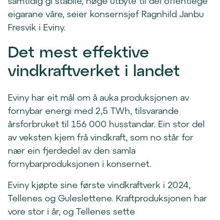
samtidig gi stabile, høge utbyte til dei offentlege
eigarane våre, seier konsernsjef Ragnhild Janbu
Fresvik i Eviny.
Det mest effektive
vindkraftverket i landet
Eviny har eit mål om å auka produksjonen av
fornybar energi med 2,5 TWh, tilsvarande
årsforbruket til 156 000 husstandar. Ein stor del
av veksten kjem frå vindkraft, som no står for
nær ein fjerdedel av den samla
fornybarproduksjonen i konsernet.
Eviny kjøpte sine første vindkraftverk i 2024,
Tellenes og Guleslettene. Kraftproduksjonen har
vore stor i år, og Tellenes sette