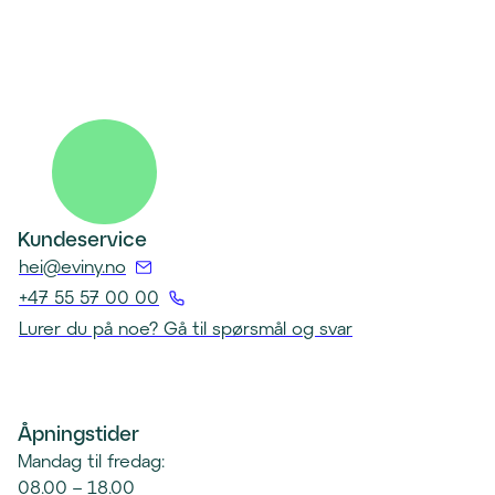
Kundeservice
(
hei@eviny.no
Å
+47 55 57 00 00
p
(
Lurer du på noe? Gå til spørsmål og svar
n
Å
e
p
r
n
e
Åpningstider
e
p
r
Mandag til fredag:
o
t
08.00 – 18.00