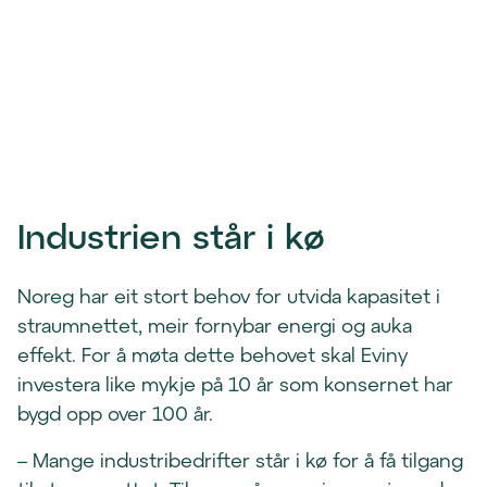
u
i
)
n
y
t
t
v
i
Industrien står i kø
n
d
u
Noreg har eit stort behov for utvida kapasitet i
)
straumnettet, meir fornybar energi og auka
effekt. For å møta dette behovet skal Eviny
investera like mykje på 10 år som konsernet har
bygd opp over 100 år.
– Mange industribedrifter står i kø for å få tilgang