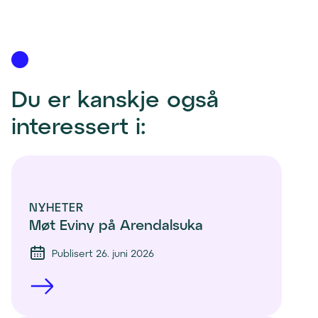
l
l
a
s
t
Du er kanskje også 
e
interessert i:
s
n
e
d
)
NYHETER
Møt Eviny på Arendalsuka
Publisert 26. juni 2026