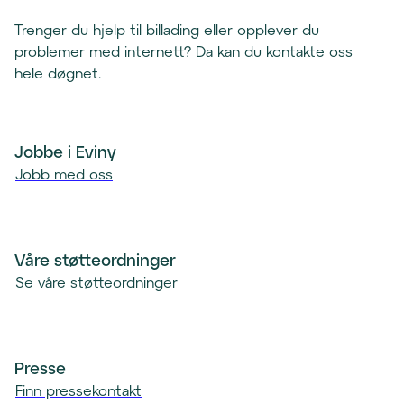
s
e
t
Trenger du hjelp til billading eller opplever du
l
k
problemer med internett? Da kan du kontakte oss
e
l
hele døgnet.
f
i
o
e
n
n
k
Jobbe i Eviny
t
l
Jobb med oss
)
i
e
n
t
Våre støtteordninger
)
Se våre støtteordninger
Presse
Finn pressekontakt