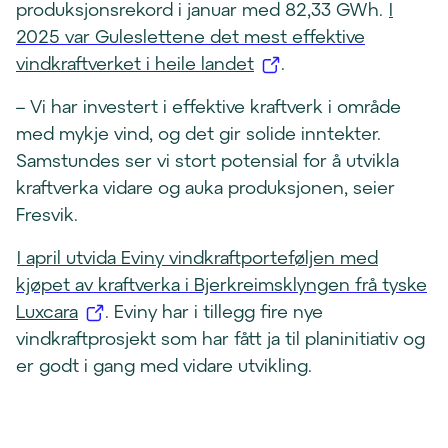
produksjonsrekord i januar med 82,33 GWh.
I
2025 var Guleslettene det mest effektive
(
vindkraftverket i heile landet
.
å
– Vi har investert i effektive kraftverk i område
p
med mykje vind, og det gir solide inntekter.
n
Samstundes ser vi stort potensial for å utvikla
e
kraftverka vidare og auka produksjonen, seier
s
Fresvik.
i
n
I april utvida Eviny vindkraftporteføljen med
y
kjøpet av kraftverka i Bjerkreimsklyngen frå tyske
t
(
Luxcara
. Eviny har i tillegg fire nye
t
å
vindkraftprosjekt som har fått ja til planinitiativ og
v
p
er godt i gang med vidare utvikling.
i
n
n
e
d
s