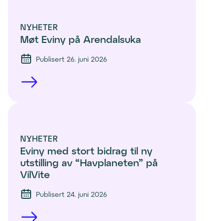
n
i
o
l
t
e
n
i
)
n
NYHETER
k
e
Møt Eviny på Arendalsuka
t
l
n
)
Publisert 26. juni 2026
i
t
e
)
n
t
)
NYHETER
Eviny med stort bidrag til ny 
utstilling av “Havplaneten” på 
VilVite 
Publisert 24. juni 2026