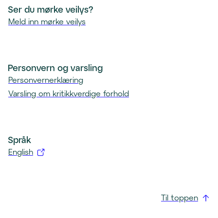
Ser du mørke veilys?
Meld inn mørke veilys
Personvern og varsling
Personvernerklæring
Varsling om kritikkverdige forhold
Språk
English
(
å
p
Til toppen
n
e