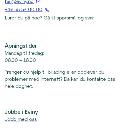
(
hei@eviny.no
Å
+47 55 57 00 00
p
(
Lurer du på noe? Gå til spørsmål og svar
n
Å
e
p
r
n
e
Åpningstider
e
p
r
Mandag til fredag:
o
t
08.00 – 18.00
s
e
t
Trenger du hjelp til billading eller opplever du
l
k
problemer med internett? Da kan du kontakte oss
e
l
hele døgnet.
f
i
o
e
n
n
k
Jobbe i Eviny
t
l
Jobb med oss
)
i
e