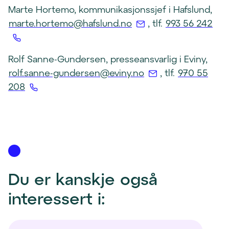
Marte Hortemo, kommunikasjonssjef i Hafslund,
(
(
marte.hortemo@hafslund.no
, tlf.
993 56 242
Å
Å
p
p
Rolf Sanne-Gundersen, presseansvarlig i Eviny,
n
n
(
rolf.sanne-gundersen@eviny.no
, tlf.
970 55
e
e
(
Å
208
r
r
Å
p
e
t
p
n
p
e
n
e
o
l
e
r
s
e
r
e
t
f
t
p
Du er kanskje også 
k
o
e
o
l
n
interessert i:
l
s
i
k
e
t
e
l
f
k