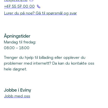
Å
+47 55 57 00 00
p
(
Lurer du på noe? Gå til spørsmål og svar
n
Å
e
p
r
n
e
Åpningstider
e
p
r
Mandag til fredag:
o
t
08.00 – 18.00
s
e
t
Trenger du hjelp til billading eller opplever du
l
k
problemer med internett? Da kan du kontakte oss
e
l
hele døgnet.
f
i
o
e
n
n
k
Jobbe i Eviny
t
l
Jobb med oss
)
i
e