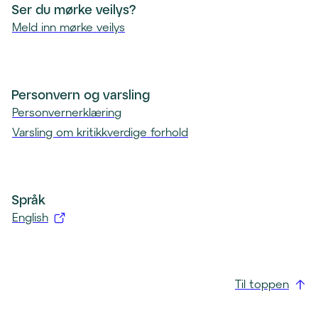
Ser du mørke veilys?
Meld inn mørke veilys
Personvern og varsling
Personvernerklæring
Varsling om kritikkverdige forhold
Språk
English
(
å
p
Til toppen
n
e