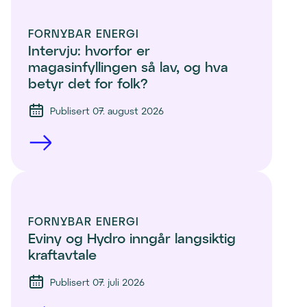
n
d
FORNYBAR ENERGI
u
Intervju: hvorfor er 
)
magasinfyllingen så lav, og hva 
betyr det for folk?
Publisert 07. august 2026
FORNYBAR ENERGI
Eviny og Hydro inngår langsiktig 
kraftavtale
Publisert 07. juli 2026