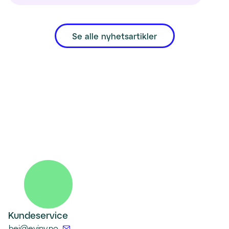
Se alle nyhetsartikler
Kundeservice
(
hei@eviny.no