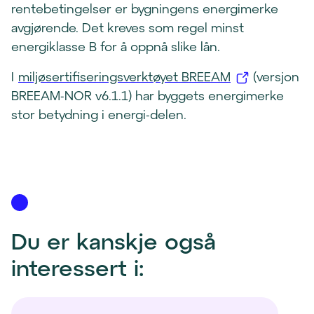
rentebetingelser er bygningens energimerke
avgjørende. Det kreves som regel minst
energiklasse B for å oppnå slike lån.
(
I
miljøsertifiseringsverktøyet BREEAM
(versjon
å
BREEAM-NOR v6.1.1) har byggets energimerke
p
stor betydning i energi-delen.
n
e
s
i
n
y
Du er kanskje også 
t
interessert i:
t
v
i