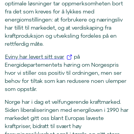
optimale løsninger tar oppmerksomheten bort
fra det som kreves for å lykkes med
energiomstillingen: at forbrukere og næringsliv
har tillit til markedet, og at verdiskaping fra
kraftproduksjon og utveksling fordeles på en
rettferdig måte.
(
Eviny har levert sitt svar
på
å
Energidepartementets høring om Norgespris
p
hvor vi stiller oss positiv til ordningen, men ser
n
behov for tiltak som kan redusere noen ulemper
e
som oppstår.
s
Norge har i dag et velfungerende kraftmarked.
i
Siden liberaliseringen med energiloven i 1990 har
n
markedet gitt oss blant Europas laveste
y
kraftpriser, bidratt til svært høy
t