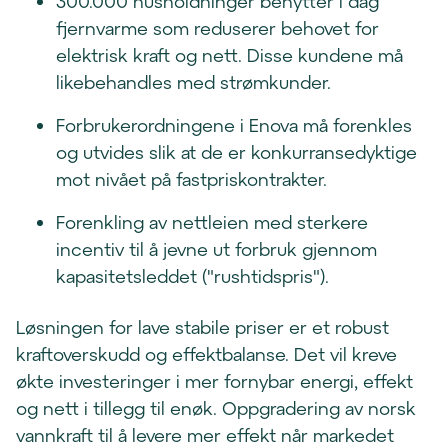
300.000 husholdninger benytter i dag
n
fjernvarme som reduserer behovet for
y
elektrisk kraft og nett. Disse kundene må
t
likebehandles med strømkunder.
t
Forbrukerordningene i Enova må forenkles
v
og utvides slik at de er konkurransedyktige
i
mot nivået på fastpriskontrakter.
n
d
Forenkling av nettleien med sterkere
u
incentiv til å jevne ut forbruk gjennom
)
kapasitetsleddet ("rushtidspris").
Løsningen for lave stabile priser er et robust
kraftoverskudd og effektbalanse. Det vil kreve
økte investeringer i mer fornybar energi, effekt
og nett i tillegg til enøk. Oppgradering av norsk
vannkraft til å levere mer effekt når markedet