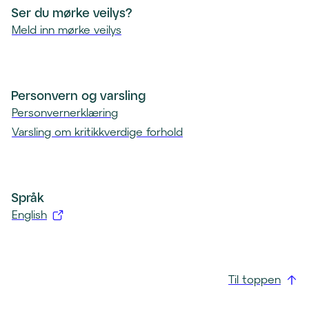
Ser du mørke veilys?
Meld inn mørke veilys
Personvern og varsling
Personvernerklæring
Varsling om kritikkverdige forhold
Språk
English
(
å
p
Til toppen
n
e