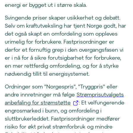
n
)
energi er bygget ut i større skala.
d
Svingende priser skaper usikkerhet og debatt.
u
Selv om kraftutveksling har tjent Norge godt, har
)
det også skapt en omfordeling som oppleves
urimelig for forbrukere. Fastprisordninger er
derfor et fornuftig grep i den overgangsfasen vi
er i nå for å sikre forutsigbarhet for forbrukere,
en mer rettferdig omfordeling, og for å styrke
nødvendig tillit til energisystemet.
Ordninger som "Norgespris", "Tryggpris" eller
andre innretninger må følge
Strømprisutvalgets
(
anbefaling for strømstøtte
: Et velfungerende
å
engrosmarked i bunn, og omfordeling i
p
sluttbrukerleddet. Fastprisordninger medfører
n
risiko for økt privat strømforbruk og mindre