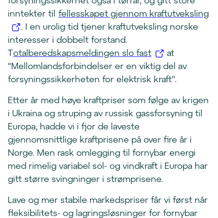
forsyningssikkerhet også i tørrår, og gitt store
t
(
inntekter til
fellesskapet gjennom kraftutveksling
v
å
. I en urolig tid tjener kraftutveksling norske
i
p
interesser i dobbelt forstand.
n
(
n
T
otalberedskapsmeldingen slo fast
at
d
å
e
"Mellomlandsforbindelser er en viktig del av
u
p
s
forsyningssikkerheten for elektrisk kraft".
)
n
i
Etter år med høye kraftpriser som følge av krigen
e
n
i Ukraina og struping av russisk gassforsyning til
s
y
Europa, hadde vi i fjor de laveste
i
t
gjennomsnittlige kraftprisene på over fire år i
n
t
Norge. Men rask omlegging til fornybar energi
y
v
med rimelig variabel sol- og vindkraft i Europa har
t
i
gitt større svingninger i strømprisene.
t
n
v
d
Lave og mer stabile markedspriser får vi først når
i
u
fleksibilitets- og lagringsløsninger for fornybar