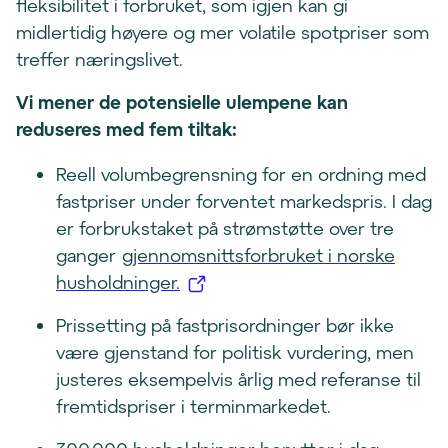
e
fleksibilitet i forbruket, som igjen kan gi
s
midlertidig høyere og mer volatile spotpriser som
i
treffer næringslivet.
n
Vi mener de potensielle ulempene kan
y
reduseres med fem tiltak:
t
t
Reell volumbegrensning for en ordning med
v
fastpriser under forventet markedspris. I dag
i
er forbrukstaket på strømstøtte over tre
n
ganger
gjennomsnittsforbruket i norske
d
(
husholdninger.
u
å
Prissetting på fastprisordninger bør ikke
)
p
være gjenstand for politisk vurdering, men
n
justeres eksempelvis årlig med referanse til
e
fremtidspriser i terminmarkedet.
s
i