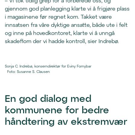
– Vi tok tidlig grep for å forberede oss, og
gjennom god planlegging klarte vi å frigjøre plass
i magasinene før regnet kom. Takket være
innsatsen fra våre dyktige ansatte, både ute i felt
og inne på hovedkontoret, klarte vi å unngå
skadeflom der vi hadde kontroll, sier Indrebø.
Sonja C. Indrebø, konserndirektør for Eviny Fornybar
Foto
:
Susanne S. Clausen
En god dialog med
kommunene for bedre
håndtering av ekstremvær