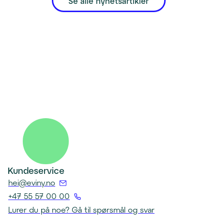
Se alle nyhetsartikler
Kundeservice
(
hei@eviny.no
Å
+47 55 57 00 00
p
(
Lurer du på noe? Gå til spørsmål og svar
n