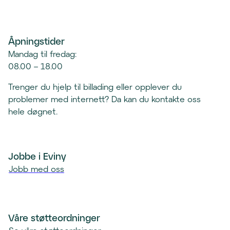
Å
e
p
r
n
e
Åpningstider
e
p
r
Mandag til fredag:
o
t
08.00 – 18.00
s
e
t
Trenger du hjelp til billading eller opplever du
l
k
problemer med internett? Da kan du kontakte oss
e
l
hele døgnet.
f
i
o
e
n
n
k
Jobbe i Eviny
t
l
Jobb med oss
)
i
e
n
t
Våre støtteordninger
)