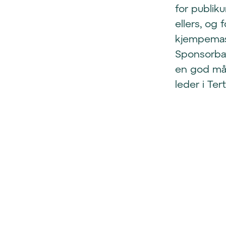
for publik
ellers, og 
kjempemass
Sponsorbat
en god måt
leder i Ter