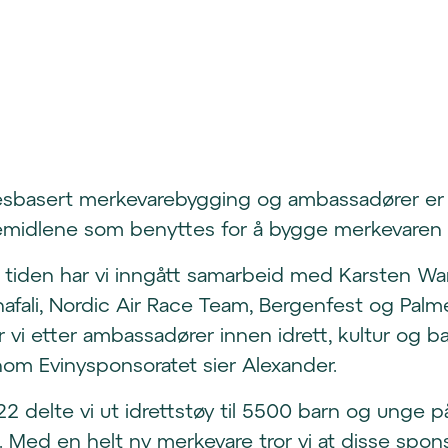
sbasert merkevarebygging og ambassadører er 
kemidlene som benyttes for å bygge merkevaren 
e tiden har vi inngått samarbeid med Karsten Wa
afali, Nordic Air Race Team, Bergenfest og Palme
er vi etter ambassadører innen idrett, kultur og b
nnom Evinysponsoratet sier Alexander.
22 delte vi ut idrettstøy til 5500 barn og unge p
. Med en helt ny merkevare tror vi at disse spons