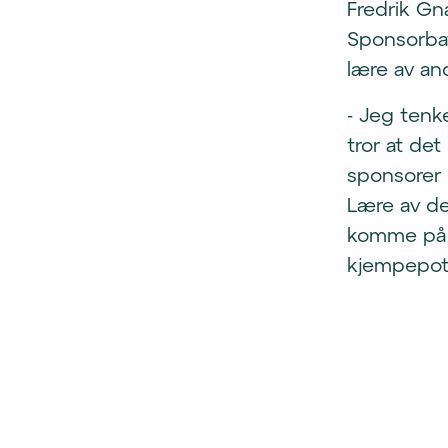
Fredrik Gna
Sponsorbat
lære av an
- Jeg tenk
tror at de
sponsorer 
Lære av de
komme på r
kjempepote