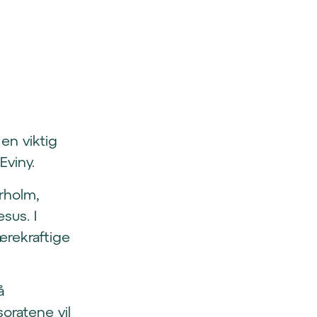
en viktig
Eviny.
rholm,
sus. I
ærekraftige
å
oratene vil