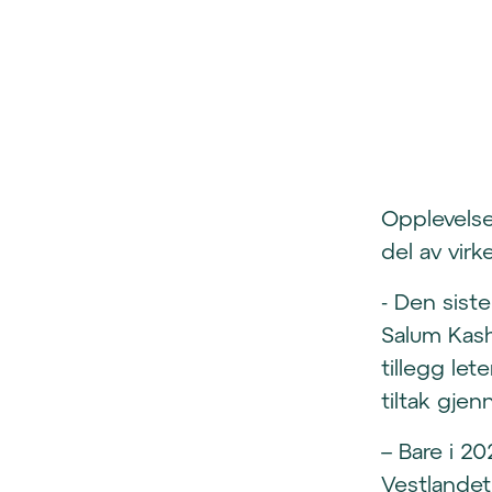
Opplevelse
del av vir
- Den sist
Salum Kash
tillegg let
tiltak gje
– Bare i 20
Vestlandet