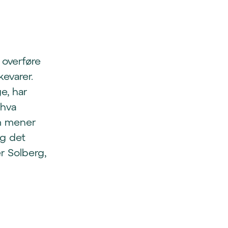
 overføre
evarer.
e, har
 hva
om mener
og det
r Solberg,