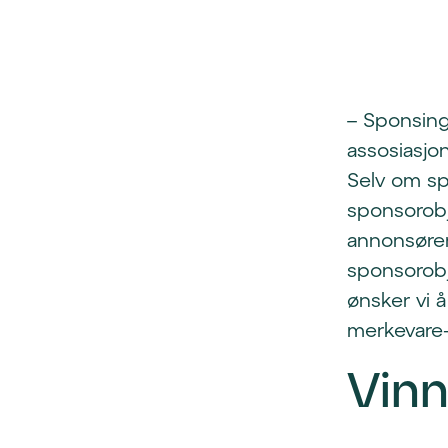
– Sponsing
assosiasjo
Selv om sp
sponsorobj
annonsøren
sponsorobj
ønsker vi 
merkevare-
Vinn