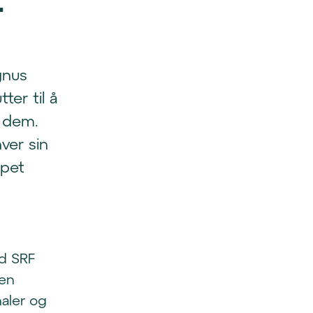
gnus
ter til å
e dem.
ver sin
apet
ed SRF
 en
aler og