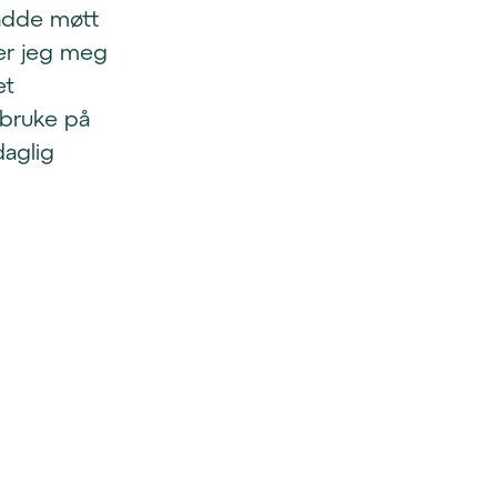
hadde møtt
der jeg meg
et
 bruke på
daglig