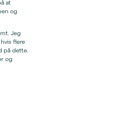
på at
bben og
omt. Jeg
hvis flere
 på dette.
er og