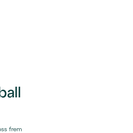
ball
oss frem