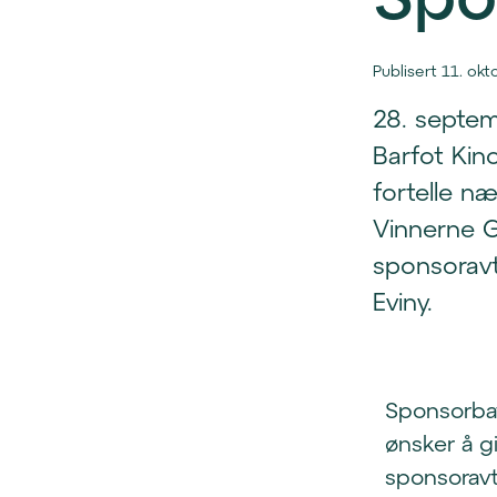
Publisert 11. ok
28. septem
Barfot Kino
fortelle n
Vinnerne G
sponsorav
Eviny.
Sponsorbat
ønsker å g
sponsoravt