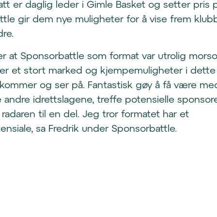
tt er daglig leder i Gimle Basket og setter pris 
tle gir dem nye muligheter for å vise frem klu
dre.
er at Sponsorbattle som format var utrolig mors
t er et stort marked og kjempemuligheter i dette 
kommer og ser på. Fantastisk gøy å få være med
 andre idrettslagene, treffe potensielle sponsor
adaren til en del. Jeg tror formatet har et
nsiale, sa Fredrik under Sponsorbattle.