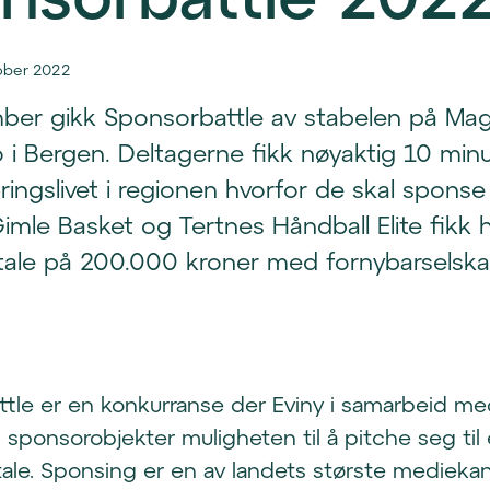
tober 2022
ber gikk Sponsorbattle av stabelen på Ma
 i Bergen. Deltagerne fikk nøyaktig 10 minut
æringslivet i regionen hvorfor de skal spons
imle Basket og Tertnes Håndball Elite fikk h
tale på 200.000 kroner med fornybarselsk
tle er en konkurranse der Eviny i samarbeid m
i sponsorobjekter muligheten til å pitche seg til
ale. Sponsing er en av landets største mediekan