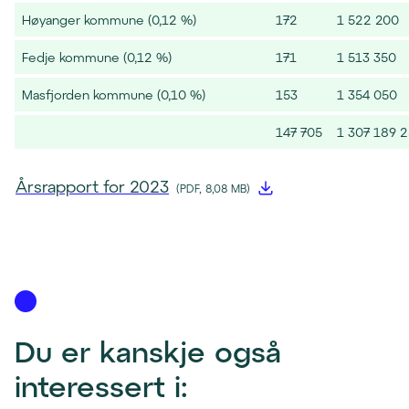
Høyanger kommune (0,12 %)
172
1 522 200
Fedje kommune (0,12 %)
171
1 513 350
Masfjorden kommune (0,10 %)
153
1 354 050
147 705
1 307 189 
(
Årsrapport for 2023
(
PDF, 8,08 MB
)
f
i
l
l
a
s
Du er kanskje også 
t
interessert i:
e
s