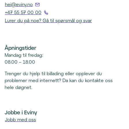
(
hei@eviny.no
Å
+47 55 57 00 00
p
(
Lurer du på noe? Gå til spørsmål og svar
n
Å
e
p
r
n
e
Åpningstider
e
p
r
Mandag til fredag:
o
t
08.00 – 18.00
s
e
t
Trenger du hjelp til billading eller opplever du
l
k
problemer med internett? Da kan du kontakte oss
e
l
hele døgnet.
f
i
o
e
n
n
k
Jobbe i Eviny
t
l
Jobb med oss
)
i