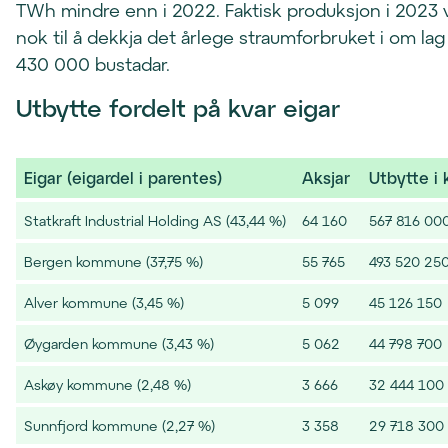
TWh mindre enn i 2022. Faktisk produksjon i 2023 
nok til å dekkja det årlege straumforbruket i om lag
430 000 bustadar.
Utbytte fordelt på kvar eigar
Eigar (eigardel i parentes)
Aksjar
Utbytte i 
Statkraft Industrial Holding AS (43,44 %)
64 160
567 816 00
Bergen kommune (37,75 %)
55 765
493 520 25
Alver kommune (3,45 %)
5 099
45 126 150
Øygarden kommune (3,43 %)
5 062
44 798 700
Askøy kommune (2,48 %)
3 666
32 444 100
Sunnfjord kommune (2,27 %)
3 358
29 718 300