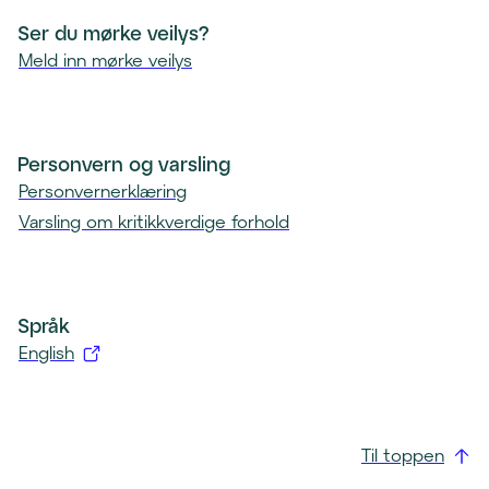
Ser du mørke veilys?
Meld inn mørke veilys
Personvern og varsling
Personvernerklæring
Varsling om kritikkverdige forhold
Språk
English
(
å
p
Til toppen
n
e