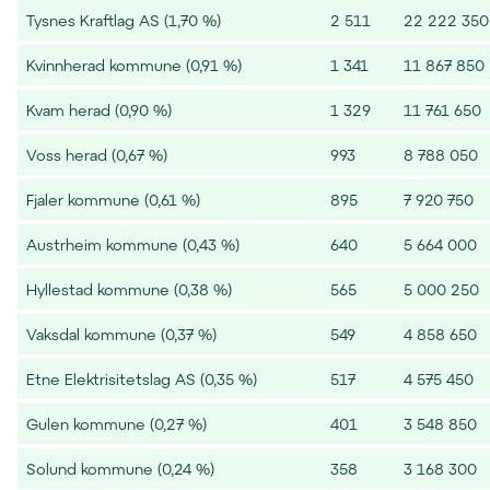
Tysnes Kraftlag AS (1,70 %)
2 511
22 222 350
Kvinnherad kommune (0,91 %)
1 341
11 867 850
Kvam herad (0,90 %)
1 329
11 761 650
Voss herad (0,67 %)
993
8 788 050
Fjaler kommune (0,61 %)
895
7 920 750
Austrheim kommune (0,43 %)
640
5 664 000
Hyllestad kommune (0,38 %)
565
5 000 250
Vaksdal kommune (0,37 %)
549
4 858 650
Etne Elektrisitetslag AS (0,35 %)
517
4 575 450
Gulen kommune (0,27 %)
401
3 548 850
Solund kommune (0,24 %)
358
3 168 300