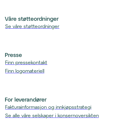
e
n
t
Våre støtteordninger
)
Se våre støtteordninger
Presse
Finn pressekontakt
Finn logomateriell
For leverandører
Fakturainformasjon og innkjøpsstrategi
Se alle våre selskaper i konsernoversikten