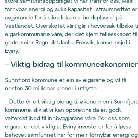
store samfunnsoppdraget vi har framfor oss. Meir
fornybar energi og auka kapasitet i straumnettet er
avgjerande for å sikra lokale arbeidsplassar på
Vestlandet. Overskotet vårt går i hovudsak tilbake ti
eigarkommunane våre, der det kjem fellesskapet til
gode, seier Ragnhild Janbu Fresvik, konsernsjef i
Eviny.
– Viktig bidrag til kommuneøkonomie
Sunnfjord kommune er ein av eigarane og vil få
nesten 30 millionar kroner i utbytte.
– Dette er eit viktig bidrag til økonomien i Sunnfjor
kommune, slik at vi kan oppretthalda eit godt
velferdstilbod til innbyggjarane våre. For oss som
eigarar er det viktig at Eviny investerer for å løysa
behovet samfunnet har for meir fornybar energi og