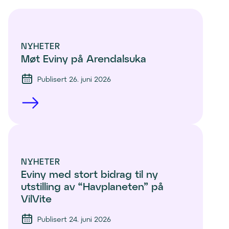
n
e
d
NYHETER
)
Møt Eviny på Arendalsuka
Publisert 26. juni 2026
NYHETER
Eviny med stort bidrag til ny 
utstilling av “Havplaneten” på 
VilVite 
Publisert 24. juni 2026