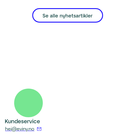
Se alle nyhetsartikler
Kundeservice
(
hei@eviny.no