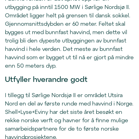
utbygging på inntil 1500 MW i Sørlige Nordsjø II.
Området ligger helt på grensen til dansk sokkel.
Gjennomsnittsdybden er 60 meter. Feltet skal
bygges ut med bunnfast havvind, men dette vil
trolig bli den dypeste utbyggingen av bunnfast
havvind i hele verden. Det meste av bunnfast
havvind som er bygget ut til nå er gjort på mindre
enn 50 meters dyp.
Utfyller hverandre godt
I tillegg til Sørlige Nordsjø II er området Utsira
Nord en del av første runde med havvind i Norge.
Shell+Lyse+Eviny har det siste året besøkt en
rekke norske verft og havner for å finne mulige
samarbeidspartnere for de to første norske
havvindprosjektene.