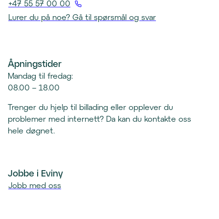
Å
+47 55 57 00 00
p
(
Lurer du på noe? Gå til spørsmål og svar
n
Å
e
p
r
n
e
Åpningstider
e
p
r
Mandag til fredag:
o
t
08.00 – 18.00
s
e
t
Trenger du hjelp til billading eller opplever du
l
k
problemer med internett? Da kan du kontakte oss
e
l
hele døgnet.
f
i
o
e
n
n
k
Jobbe i Eviny
t
l
Jobb med oss
)
i
e
n