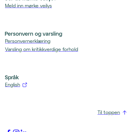
Meld inn mørke veilys
Personvern og varsling
Personvernerklæring
Varsling om kritikkverdige forhold
Språk
English
(
å
p
Til toppen
n
e
s