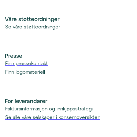
e
n
t
Våre støtteordninger
)
Se våre støtteordninger
Presse
Finn pressekontakt
Finn logomateriell
For leverandører
Fakturainformasjon og innkjøpsstrategi
Se alle våre selskaper i konsernoversikten