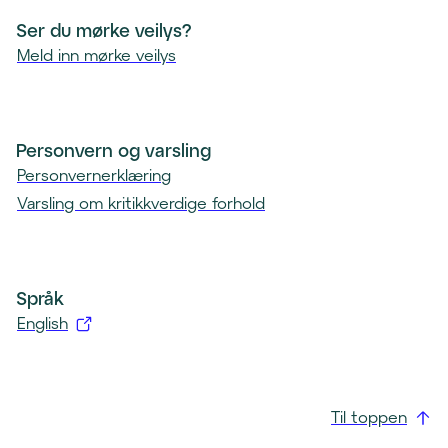
Ser du mørke veilys?
Meld inn mørke veilys
Personvern og varsling
Personvernerklæring
Varsling om kritikkverdige forhold
Språk
English
(
å
p
Til toppen
n
e