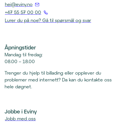
(
hei@eviny.no
Å
+47 55 57 00 00
p
(
Lurer du på noe? Gå til spørsmål og svar
n
Å
e
p
r
n
e
Åpningstider
e
p
r
Mandag til fredag:
o
t
08.00 – 18.00
s
e
t
Trenger du hjelp til billading eller opplever du
l
k
problemer med internett? Da kan du kontakte oss
e
l
hele døgnet.
f
i
o
e
n
n
k
Jobbe i Eviny
t
l
Jobb med oss
)
i