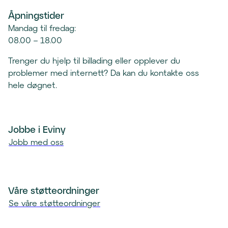
n
e
Åpningstider
e
p
r
Mandag til fredag:
o
t
08.00 – 18.00
s
e
t
Trenger du hjelp til billading eller opplever du
l
k
problemer med internett? Da kan du kontakte oss
e
l
hele døgnet.
f
i
o
e
n
n
k
Jobbe i Eviny
t
l
Jobb med oss
)
i
e
n
t
Våre støtteordninger
)
Se våre støtteordninger