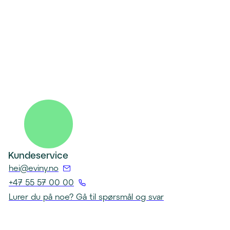
Kundeservice
(
hei@eviny.no
Å
+47 55 57 00 00
p
(
Lurer du på noe? Gå til spørsmål og svar
n
Å
e
p
r