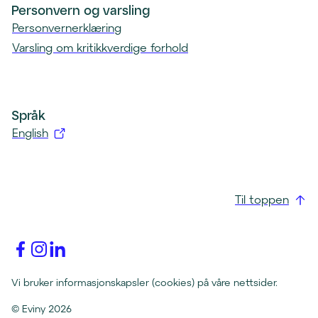
Personvern og varsling
Personvernerklæring
Varsling om kritikkverdige forhold
Språk
English
(
å
p
Til toppen
n
e
s
i
(åpnes
(åpnes
(åpnes
i
i
i
n
nytt
nytt
nytt
Vi bruker informasjonskapsler (cookies) på våre nettsider.
y
vindu)
vindu)
vindu)
t
©
Eviny
2026