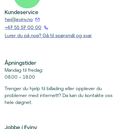
Kundeservice
(
hei@eviny.no
Å
+47 55 57 00 00
p
(
Lurer du på noe? Gå til spørsmål og svar
n
Å
e
p
r
n
e
Åpningstider
e
p
r
Mandag til fredag:
o
t
08.00 – 18.00
s
e
t
Trenger du hjelp til billading eller opplever du
l
k
problemer med internett? Da kan du kontakte oss
e
l
hele døgnet.
f
i
o
e
n
n
k
Jobbe i Eviny