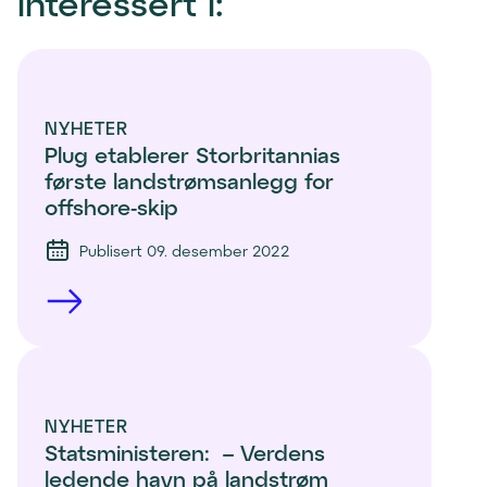
interessert i:
n
e
k
n
l
t
i
)
e
NYHETER
n
Plug etablerer Storbritannias 
t
første landstrømsanlegg for 
)
offshore-skip
Publisert 09. desember 2022
NYHETER
Statsministeren:  – Verdens 
ledende havn på landstrøm