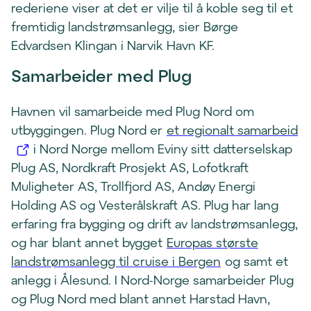
rederiene viser at det er vilje til å koble seg til et
fremtidig landstrømsanlegg, sier Børge
Edvardsen Klingan i Narvik Havn KF.
Samarbeider med Plug
Havnen vil samarbeide med Plug Nord om
(
utbyggingen. Plug Nord er
et regionalt samarbeid
å
i Nord Norge mellom Eviny sitt datterselskap
p
Plug AS, Nordkraft Prosjekt AS, Lofotkraft
n
Muligheter AS, Trollfjord AS, Andøy Energi
e
Holding AS og Vesterålskraft AS. Plug har lang
s
erfaring fra bygging og drift av landstrømsanlegg,
i
og har blant annet bygget
Europas største
n
landstrømsanlegg til cruise i Bergen
og samt et
y
anlegg i Ålesund. I Nord-Norge samarbeider Plug
t
og Plug Nord med blant annet Harstad Havn,