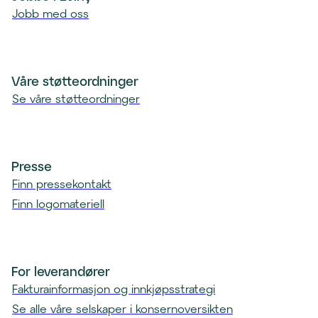
t
l
Jobb med oss
)
i
e
n
t
Våre støtteordninger
)
Se våre støtteordninger
Presse
Finn pressekontakt
Finn logomateriell
For leverandører
Fakturainformasjon og innkjøpsstrategi
Se alle våre selskaper i konsernoversikten