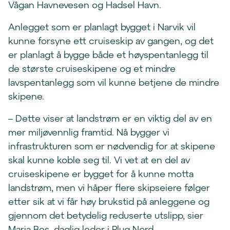
t
Vågan Havnevesen og Hadsel Havn.
v
Anlegget som er planlagt bygget i Narvik vil
i
kunne forsyne ett cruiseskip av gangen, og det
n
er planlagt å bygge både et høyspentanlegg til
d
de største cruiseskipene og et mindre
u
lavspentanlegg som vil kunne betjene de mindre
)
skipene.
– Dette viser at landstrøm er en viktig del av en
mer miljøvennlig framtid. Nå bygger vi
infrastrukturen som er nødvendig for at skipene
skal kunne koble seg til. Vi vet at en del av
cruiseskipene er bygget for å kunne motta
landstrøm, men vi håper flere skipseiere følger
etter sik at vi får høy brukstid på anleggene og
gjennom det betydelig reduserte utslipp, sier
Maria Bos, daglig leder i Plug Nord.