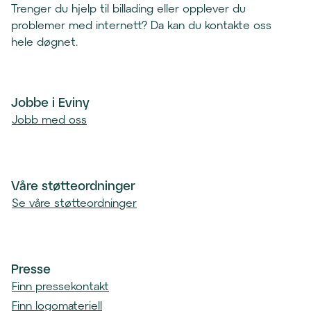
t
Trenger du hjelp til billading eller opplever du
l
k
problemer med internett? Da kan du kontakte oss
e
l
hele døgnet.
f
i
o
e
n
n
k
Jobbe i Eviny
t
l
Jobb med oss
)
i
e
n
t
Våre støtteordninger
)
Se våre støtteordninger
Presse
Finn pressekontakt
Finn logomateriell