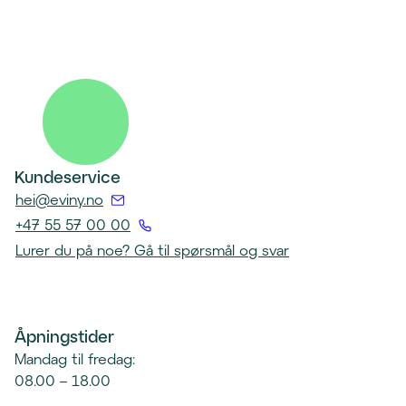
Kundeservice
(
hei@eviny.no
Å
+47 55 57 00 00
p
(
Lurer du på noe? Gå til spørsmål og svar
n
Å
e
p
r
n
e
Åpningstider
e
p
r
Mandag til fredag:
o
t
08.00 – 18.00
s
e